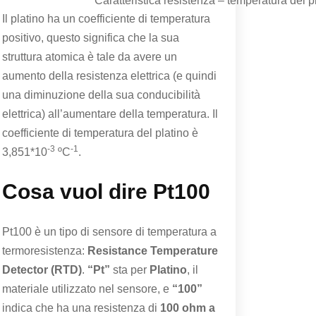
Caratteristica resistenza – temperatura del p
Il platino ha un coefficiente di temperatura
positivo, questo significa che la sua
struttura atomica è tale da avere un
aumento della resistenza elettrica (e quindi
una diminuzione della sua conducibilità
elettrica) all’aumentare della temperatura. Il
coefficiente di temperatura del platino è
-3
-1
3,851*10
ºC
.
Cosa vuol dire Pt100
Pt100 è un tipo di sensore di temperatura a
termoresistenza:
Resistance Temperature
Detector (RTD)
.
“Pt”
sta per
Platino
, il
materiale utilizzato nel sensore, e
“100”
indica che ha una resistenza di
100 ohm a