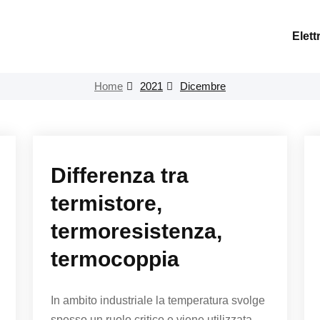
Elett
Home
2021
Dicembre
Differenza tra
termistore,
termoresistenza,
termocoppia
In ambito industriale la temperatura svolge
spesso un ruolo critico e viene utilizzata