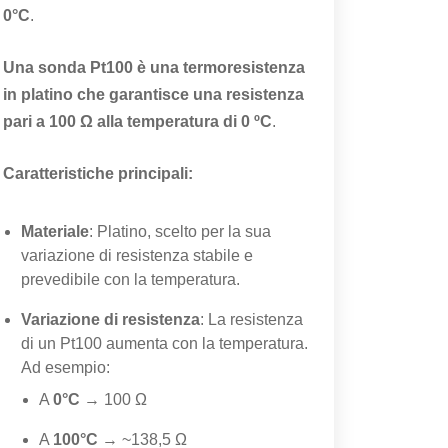
0°C
.
Una sonda Pt100 è una termoresistenza
in platino che garantisce una resistenza
pari a 100 Ω alla temperatura di 0 ºC
.
Caratteristiche principali:
Materiale
: Platino, scelto per la sua
variazione di resistenza stabile e
prevedibile con la temperatura.
Variazione di resistenza
: La resistenza
di un Pt100 aumenta con la temperatura.
Ad esempio:
A
0°C
→ 100 Ω
A
100°C
→ ~138,5 Ω