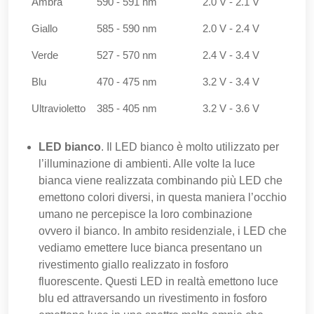
Ambra
590 - 591 nm
2.0 V - 2.1 V
Giallo
585 - 590 nm
2.0 V - 2.4 V
Verde
527 - 570 nm
2.4 V - 3.4 V
Blu
470 - 475 nm
3.2 V - 3.4 V
Ultravioletto
385 - 405 nm
3.2 V - 3.6 V
LED bianco
. Il LED bianco è molto utilizzato per
l’illuminazione di ambienti. Alle volte la luce
bianca viene realizzata combinando più LED che
emettono colori diversi, in questa maniera l’occhio
umano ne percepisce la loro combinazione
ovvero il bianco. In ambito residenziale, i LED che
vediamo emettere luce bianca presentano un
rivestimento giallo realizzato in fosforo
fluorescente. Questi LED in realtà emettono luce
blu ed attraversando un rivestimento in fosforo