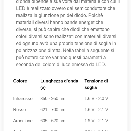
d’onda dipende a sua volta dal materiale con cui il
LED è realizzato ovvero dal semiconduttore che
realizza la giunzione pn del diodo. Poichè
materiali diversi hanno bande energetiche
diverse, si può capire che diodi che emettono
colori diversi sono realizzati con materiali diversi
ed ognuno avrà una propria tensione di soglia in
polarizzazione diretta. Nella tabella seguente si
può notare come variano questi parametri a
seconda del colore di luce emessa da LED.
Colore
Lunghezza d'onda
Tensione di
(λ)
soglia
Infrarosso
850 - 950 nm
1.6 V - 2.0 V
Rosso
621 - 700 nm
1.6 V - 2.1 V
Arancione
605 - 620 nm
1.9 V - 2.1 V