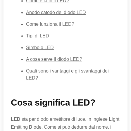
Come è fatto il LED?
Anodo catodo del diodo LED
Come funziona il LED?
Tipi di LED
Simbolo LED
A cosa serve il diodo LED?
Quali sono i vantaggi e gli svantaggi dei
LED?
Cosa significa LED?
LED
sta per diodo emettitore di luce, in inglese
L
ight
E
mitting
D
iode. Come si può dedurre dal nome, il