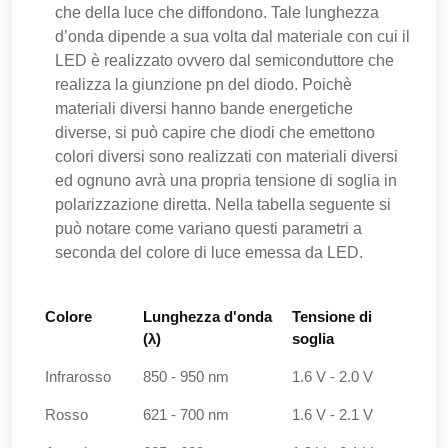
che della luce che diffondono. Tale lunghezza
d’onda dipende a sua volta dal materiale con cui il
LED è realizzato ovvero dal semiconduttore che
realizza la giunzione pn del diodo. Poichè
materiali diversi hanno bande energetiche
diverse, si può capire che diodi che emettono
colori diversi sono realizzati con materiali diversi
ed ognuno avrà una propria tensione di soglia in
polarizzazione diretta. Nella tabella seguente si
può notare come variano questi parametri a
seconda del colore di luce emessa da LED.
Colore
Lunghezza d'onda
Tensione di
(λ)
soglia
Colore
Lunghezza d'onda
Tensione di
Infrarosso
850 - 950 nm
1.6 V - 2.0 V
(λ)
soglia
Rosso
621 - 700 nm
1.6 V - 2.1 V