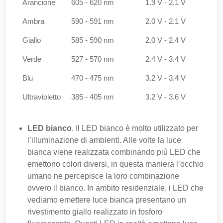
Arancione
605 - 620 nm
1.9 V - 2.1 V
Ambra
590 - 591 nm
2.0 V - 2.1 V
Giallo
585 - 590 nm
2.0 V - 2.4 V
Verde
527 - 570 nm
2.4 V - 3.4 V
Blu
470 - 475 nm
3.2 V - 3.4 V
Ultravioletto
385 - 405 nm
3.2 V - 3.6 V
LED bianco
. Il LED bianco è molto utilizzato per
l’illuminazione di ambienti. Alle volte la luce
bianca viene realizzata combinando più LED che
emettono colori diversi, in questa maniera l’occhio
umano ne percepisce la loro combinazione
ovvero il bianco. In ambito residenziale, i LED che
vediamo emettere luce bianca presentano un
rivestimento giallo realizzato in fosforo