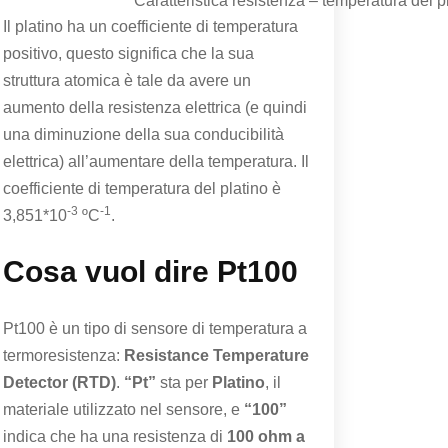
Caratteristica resistenza – temperatura del p
Il platino ha un coefficiente di temperatura
positivo, questo significa che la sua
struttura atomica è tale da avere un
aumento della resistenza elettrica (e quindi
una diminuzione della sua conducibilità
elettrica) all’aumentare della temperatura. Il
coefficiente di temperatura del platino è
-3
-1
3,851*10
ºC
.
Cosa vuol dire Pt100
Pt100 è un tipo di sensore di temperatura a
termoresistenza:
Resistance Temperature
Detector (RTD)
.
“Pt”
sta per
Platino
, il
materiale utilizzato nel sensore, e
“100”
indica che ha una resistenza di
100 ohm a