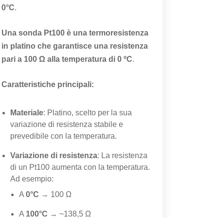
0°C
.
Una sonda Pt100 è una termoresistenza
in platino che garantisce una resistenza
pari a 100 Ω alla temperatura di 0 ºC
.
Caratteristiche principali:
Materiale
: Platino, scelto per la sua
variazione di resistenza stabile e
prevedibile con la temperatura.
Variazione di resistenza
: La resistenza
di un Pt100 aumenta con la temperatura.
Ad esempio:
A
0°C
→ 100 Ω
A
100°C
→ ~138,5 Ω