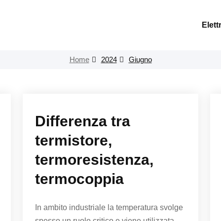
Elett
Home
2024
Giugno
Differenza tra
termistore,
termoresistenza,
termocoppia
In ambito industriale la temperatura svolge
spesso un ruolo critico e viene utilizzata